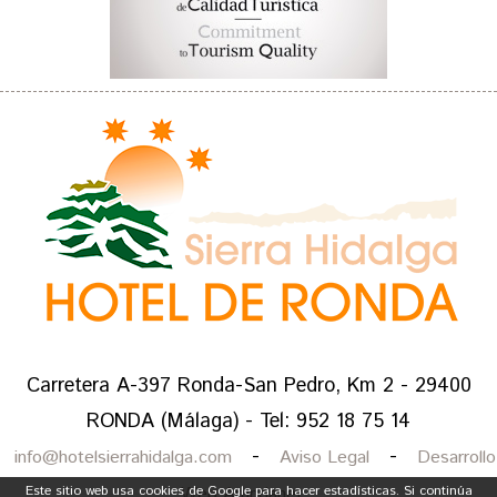
Carretera A-397 Ronda-San Pedro, Km 2
-
29400
RONDA
(
Málaga
) - Tel:
952 18 75 14
-
-
info@hotelsierrahidalga.com
Aviso Legal
Desarrollo
Web Arundanet
Este sitio web usa cookies de Google para hacer estadísticas. Si continúa